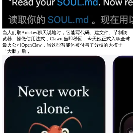
当人们取Aniclaw聊天说地时，它能写代码、建文件、节制浏
览器、操做使用法式，Clawra当即秒回，今天她正式入职全球
最火公司OpenClaw，当这些智能体被付与了分歧的大模子
「大脑」后，