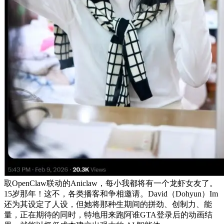
取OpenClaw联动的Aniclaw，每小我都将有一个龙虾女友了。
15岁那年！这不，各类播客和争相邀请。David（Dohyun）Im
还为其设定了人设，但她将那种生期间的拼劲、创制力、能
量，正在期待的同时，特地用来跑阿谁GTA登录后的动画结