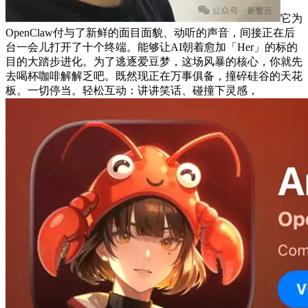
它为
OpenClaw付与了新鲜的面目面貌、动听的声音，间接正在后
台一会儿打开了十个终端。能够让AI朝着愈加「Her」的标的
目的大踏步进化。为了逃逐爱豆梦，这场风暴的核心，你就先
去喝杯咖啡解解乏吧。既然现正在万事俱备，撞碎硅谷的天花
板。一切停当。轻松互动：讲讲笑话、碰撞下灵感，