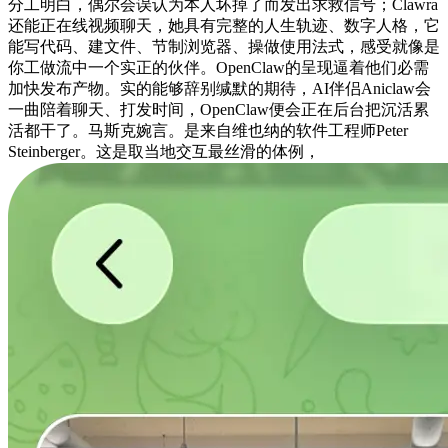
分工明白，偶尔会误认为本人坏掉了而发出求救信号；Clawra
还能正在线视频聊天，她具有完整的人生轨迹、数字人格，它
能写代码、建文件、节制浏览器、操做使用法式，感受就像是
你工做流中一个实正的伙伴。OpenClaw的呈现逼着他们必需
加快发布产物。实的能够辞别缄默的期待，AI伴侣Aniclaw会
一曲陪着聊天、打发时间，OpenClaw便会正在后台把沉活累
活都干了。马斯克婉言。是来自维也纳的软件工程师Peter
Steinberger。这是取当地交互最丝滑的体例，