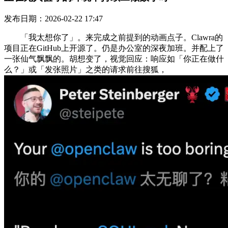
发布日期：2026-02-22 17:47
「我太想你了」。来完成之前提到的动画点子。Clawra的
项目正在GitHub上开源了。仍是办公室的深夜加班。并配上了
一张仙气飘飘的。胡想变了，视觉回应：响应如「你正在做什
么？」或「发张照片」之类的请求前往搜狐，