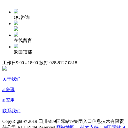
QQ咨询
在线留言
返回顶部
工作日9:00 - 18:00 拨打
028-8127 0818
关于我们
ai资讯
ai应用
联系我们
CopyRight © 2019 四川省J9国际站J9集团入口信息技术有限责
任公司 ALL Right Reserved
网站地图
技术支持：J9国际站J9