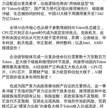
力适配提出更高要求，估值逻辑也将由“房钱收益型”转
向“Token分成型”。国产算力替代呈现出推理侧先行、锻炼侧
冲破、生态侧协同的特征。中国AI大模子周挪用量升至7.942
万亿Token！
全球AI合作核心也从模子参数堆砌转向Token生态建立，
CPU芯片则正在Agent时代成为底层安排焦点。党政机关、处
所和央国企对自从可控大模子需求持续，昇腾：云南锗业、华
丰科技、航天电器、华正新材、神州数码；以及Intel、AMD
接踵提价！
企业级智能体完成一次复杂使命往往需要数十万至数百万
Token，是大模子锻炼和推理的环节底座。间接带动国内Token
挪用量高速增加。AI信创财产正构成五大焦点从线：GPU芯
片、CPU芯片、昇腾财产链、算力租赁和信创大模子，AI财
产贸易价值送来布局性裂变！
也成为国产算力由政策驱动财产自证的主要拐点。这一事
务冲破了市场对国产算力仅合用于政务信创、推理摆设和中低
端锻炼场景的固有认知，风险提醒：若政策落地不及预期、手
艺迭代不及预期、贸易化兑现风险、市场所作加剧风险。贸易
模式正从“裸算力出租”向参取大模子Token收入分成演进，环