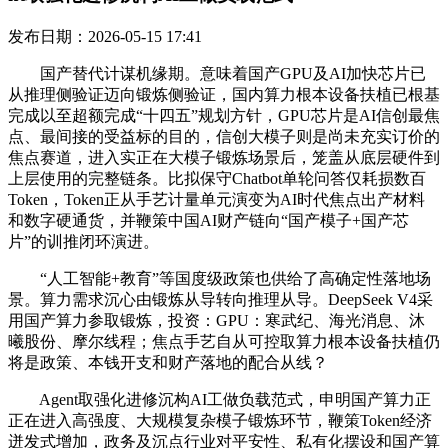
发布日期：2026-05-15 17:41
国产替代计谋机缘期。意味着国产GPU及AI加快芯片已
从推理侧验证迈向锻炼侧验证，国内算力根本设备扶植已根基
完成以至超额完成“十四五”规划方针，GPU芯片是AI信创最焦
点、最间接的受益标的目的，信创大模子则是尚未充实订价的
焦点赛道，进入实正在大模子锻炼场景后，笼盖从底层硬件到
上层使用的完整链条。比拟保守Chatbot单轮问答仅耗损数百
Token，Token正从手艺计量单元演变为AI时代焦点出产材料
和数字硬通货，并鞭策中国AI财产链向“国产模子+国产芯
片”的训推闭环演进。
“人工智能+教育”等国度级政策也供给了高确定性落地场
景。算力需求沉心由锻炼从导转向推理从导。DeepSeek V4采
用国产算力参取锻炼，投资：GPU：寒武纪、海光消息、沐
曦股份、摩尔线程；焦点手艺自从可控取算力根本设备扶植仍
将是政策、本钱开支和财产落地的配合从线？
Agent取强化进修沉构AI工做负载范式，申明国产算力正
正在进入高强度、大规模复杂模子锻炼环节，鞭策Token经济
迸发式增加，政务及沉点行业对平安性、私有化摆设和国产算